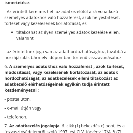
ismertetése
:
· Az érintett kérelmezheti az adatkezelőtől a rá vonatkozó
személyes adatokhoz való hozzáférést, azok helyesbítését,
törlését vagy kezelésének korlátozását, és
tiltakozhat az ilyen személyes adatok kezelése ellen,
valamint
· az érintettnek joga van az adathordozhatósághoz, továbbá a
hozzájárulás bármely időpontban történő visszavonásához.
6.
A személyes adatokhoz
való hozzáférést
, azok törlését,
módosítását, vagy kezelésének korlátozását, az adatok
hordozhatóságát, az adatkezelések elleni tiltakozást az
adatkezelő elérhetőségeinek egyikén tudja érintett
kezdeményezni
:
- postai úton,
- e-mail útján vagy
- telefonon.
7.
Az adatkezelés jogalapja
: 6. cikk (1) bekezdés c) pont, és a
fogyasztóvédelemről szóló 1997. évi CLV. törvény 17/A. § (7)