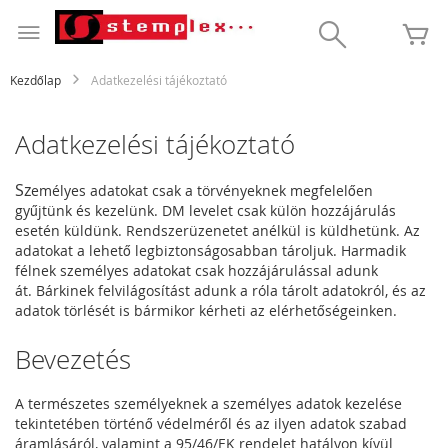
Ugrás
a
Search
K
tartalomhoz
Kezdőlap
Adatkezelési tájékoztató
Adatkezelési tájékoztató
Sz
emélyes adatokat csak a törvényeknek megfelelően
gyűjtünk és kezelünk. DM levelet csak külön hozzájárulás
esetén küldünk. Rendszerüzenetet anélkül is küldhetünk. Az
adatokat a lehető legbiztonságosabban tároljuk. Harmadik
félnek személyes adatokat csak hozzájárulással adunk
át. Bárkinek felvilágosítást adunk a róla tárolt adatokról, és az
adatok törlését is bármikor kérheti az elérhetőségeinken.
Bevezetés
A természetes személyeknek a személyes adatok kezelése
tekintetében történő védelméről és az ilyen adatok szabad
áramlásáról, valamint a 95/46/EK rendelet hatályon kívül