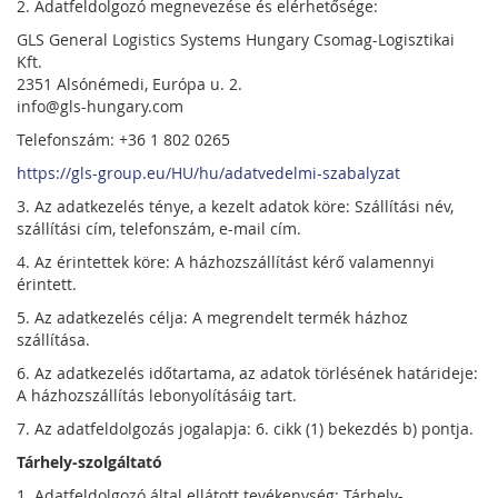
2. Adatfeldolgozó megnevezése és elérhetősége:
GLS General Logistics Systems Hungary Csomag-Logisztikai
Kft.
2351 Alsónémedi, Európa u. 2.
info@gls-hungary.com
Telefonszám: +36 1 802 0265
https://gls-group.eu/HU/hu/adatvedelmi-szabalyzat
3. Az adatkezelés ténye, a kezelt adatok köre: Szállítási név,
szállítási cím, telefonszám, e-mail cím.
4. Az érintettek köre: A házhozszállítást kérő valamennyi
érintett.
5. Az adatkezelés célja: A megrendelt termék házhoz
szállítása.
6. Az adatkezelés időtartama, az adatok törlésének határideje:
A házhozszállítás lebonyolításáig tart.
7. Az adatfeldolgozás jogalapja: 6. cikk (1) bekezdés b) pontja.
Tárhely-szolgáltató
1. Adatfeldolgozó által ellátott tevékenység: Tárhely-