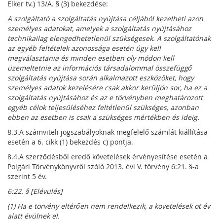
Elker tv.) 13/A. § (3) bekezdése:
A szolgáltató a szolgáltatás nyújtása céljából kezelheti azon
személyes adatokat, amelyek a szolgáltatás nyújtásához
technikailag elengedhetetlenül szükségesek. A szolgáltatónak
az egyéb feltételek azonossága esetén úgy kell
megválasztania és minden esetben oly módon kell
üzemeltetnie az információs társadalommal összefüggő
szolgáltatás nyújtása során alkalmazott eszközöket, hogy
személyes adatok kezelésére csak akkor kerüljön sor, ha ez a
szolgáltatás nyújtásához és az e törvényben meghatározott
egyéb célok teljesüléséhez feltétlenül szükséges, azonban
ebben az esetben is csak a szükséges mértékben és ideig.
8.3.A számviteli jogszabályoknak megfelelő számlát kiállítása
esetén a 6. cikk (1) bekezdés c) pontja.
8.4.A szerződésből eredő követelések érvényesítése esetén a
Polgári Törvénykönyvről szóló 2013. évi V. törvény 6:21. §-a
szerint 5 év.
6:22. § [Elévülés]
(1) Ha e törvény eltérően nem rendelkezik, a követelések öt év
alatt évülnek el.