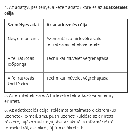
4. Az adatgyűjtés ténye, a kezelt adatok köre és az
adatkezelés
célja
:
Személyes adat
Az adatkezelés célja
Név, e-mail cím.
Azonosítás, a hírlevélre való
feliratkozás lehetővé tétele.
A feliratkozás
Technikai művelet végrehajtása.
időpontja
A feliratkozás
Technikai művelet végrehajtása.
kori IP cím
5. Az érintettek köre: A hírlevélre feliratkozó valamennyi
érintett.
6. Az adatkezelés célja: reklámot tartalmazó elektronikus
üzenetek (e-mail, sms, push üzenet) küldése az érintett
részére, tájékoztatás nyújtása az aktuális információkról,
termékekről, akciókról, új funkciókról stb.