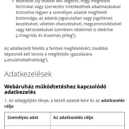
kezelését oly módon kell végezni, hogy megfelelő
technikai vagy szervezési intézkedések alkalmazásával
biztosítva legyen a személyes adatok megfelelő
biztonsága, az adatok jogosulatlan vagy jogellenes
kezelésével, véletlen elvesztésével, megsemmisítésével
vagy károsodásával szembeni védelmet is ideértve
(„integritás és bizalmas jelleg”).
Az adatkezelő felelős a fentiek megfelelésért, továbbá
képesnek kell lennie e megfelelés igazolására
(„elszámoltathatóság”).
Adatkezelések
Webáruház működtetéshez kapcsolódó
adatkezelés
1. Az adatgyűjtés ténye, a kezelt adatok köre és az
adatkezelés
célja
:
Személyes adat
Az adatkezelés célja