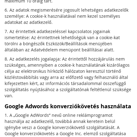
maximum 10 óráig tart.
6. Az adatok megismerésére jogosult lehetséges adatkezelők
személye: A cookie-k használatával nem kezel személyes
adatokat az adatkezelő.
7. Az érintettek adatkezeléssel kapcsolatos jogainak
ismertetése: Az érintettnek lehetőségük van a cookie-kat
törölni a böngészők Eszközök/Beállítások menüjében
általában az Adatvédelem menüpont beállításai alatt.
8. Az adatkezelés jogalapja: Az érintettől hozzájárulás nem
szükséges, amennyiben a cookie-k használatának kizárólagos
célja az elektronikus hírközlő hálózaton keresztül történő
közléstovábbítás vagy arra az előfizető vagy felhasználó által
kifejezetten kért, az információs társadalommal összefüggő
szolgáltatás nyújtásához a szolgáltatónak feltétlenül szüksége
van.
Google Adwords konverziókövetés használata
1. A „Google AdWords” nevű online reklámprogramot
használja az adatkezelő, továbbá annak keretein belül
igénybe veszi a Google konverziókövető szolgáltatását. A
Google konverziókövetés a Google Inc. elemző szolgáltatása