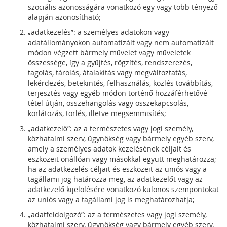
szociális azonosságára vonatkozó egy vagy több tényező
alapján azonosítható;
„adatkezelés”: a személyes adatokon vagy
adatállományokon automatizált vagy nem automatizált
módon végzett bármely művelet vagy műveletek
összessége, így a gyűjtés, rögzítés, rendszerezés,
tagolás, tárolás, átalakítás vagy megváltoztatás,
lekérdezés, betekintés, felhasználás, közlés továbbítás,
terjesztés vagy egyéb módon történő hozzáférhetővé
tétel útján, összehangolás vagy összekapcsolás,
korlátozás, törlés, illetve megsemmisítés;
„adatkezelő”: az a természetes vagy jogi személy,
közhatalmi szerv, ügynökség vagy bármely egyéb szerv,
amely a személyes adatok kezelésének céljait és
eszközeit önállóan vagy másokkal együtt meghatározza;
ha az adatkezelés céljait és eszközeit az uniós vagy a
tagállami jog határozza meg, az adatkezelőt vagy az
adatkezelő kijelölésére vonatkozó különös szempontokat
az uniós vagy a tagállami jog is meghatározhatja;
„adatfeldolgozó”: az a természetes vagy jogi személy,
közhatalmi szerv, ügynökség vagy bármely egyéb szerv,