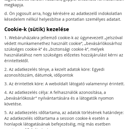
megkapja.
d. Ön jogosult arra, hogy kérésére az adatkezelő indokolatlan
késedelem nélkül helyesbítse a pontatlan személyes adatait.
Cookie-k (sütik) kezelése
1. Webáruházakra jellemző cookie-k az úgynevezett „jelszóval
védett munkamenethez használt cookie”, „bevásárlókosárhoz
szükséges cookie-k” és „biztonsági cookie-k”, melyek
használatához nem szükséges előzetes hozzájárulást kérni az
érintettektől.
2. Az adatkezelés ténye, a kezelt adatok köre: Egyedi
azonosítószám, dátumok, időpontok
3. Az érintettek köre: A weboldalt látogató valamennyi érintett.
4. Az adatkezelés célja: A felhasználók azonosítása, a
„bevásárlókosár” nyilvántartására és a látogatók nyomon
követése.
5. Az adatkezelés időtartama, az adatok törlésének határideje:
Az adatkezelés időtartama a session cookie-k esetén a
honlapok látogatásának befejezéséig, míg más esetben