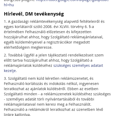
hl=hu
Hírlevél, DM tevékenység
1. A gazdasági reklámtevékenység alapvető feltételeiről és
egyes korlátairól szóló 2008. évi XLVIII. törvény 6. §-a
értelmében Felhasználó előzetesen és kifejezetten
hozzájárulhat ahhoz, hogy Szolgáltató reklámajánlataival,
egyéb küldeményeivel a regisztrációkor megadott
elérhetőségein megkeresse.
2. Továbbá Ügyfél a jelen tájékoztató rendelkezéseit szem
előtt tartva hozzájárulhat ahhoz, hogy Szolgáltató a
reklámajánlatok küldéséhez
szükséges személyes adatait
kezelje
.
3. Szolgáltató nem küld kéretlen reklámüzenetet, és
Felhasználó korlátozás és indokolás nélkül, ingyenesen
leiratkozhat az ajánlatok küldéséről. Ebben az esetben
Szolgáltató minden - a reklámüzenetek küldéséhez szükséges
- személyes adatát törli nyilvántartásából és további
reklámajánlataival nem keresi meg a Felhasználót.
Felhasználó a reklámokról leiratkozhat az üzenetben lévő
linkre kattintva.