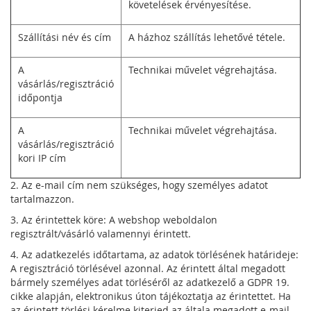
követelések érvényesítése.
Szállítási név és cím
A házhoz szállítás lehetővé tétele.
A
Technikai művelet végrehajtása.
vásárlás/regisztráció
időpontja
A
Technikai művelet végrehajtása.
vásárlás/regisztráció
kori IP cím
2. Az e-mail cím nem szükséges, hogy személyes adatot
tartalmazzon.
3. Az érintettek köre: A webshop weboldalon
regisztrált/vásárló valamennyi érintett.
4. Az adatkezelés időtartama, az adatok törlésének határideje:
A regisztráció törlésével azonnal. Az érintett által megadott
bármely személyes adat törléséről az adatkezelő a GDPR 19.
cikke alapján, elektronikus úton tájékoztatja az érintettet. Ha
az érintett törlési kérelme kiterjed az általa megadott e-mail