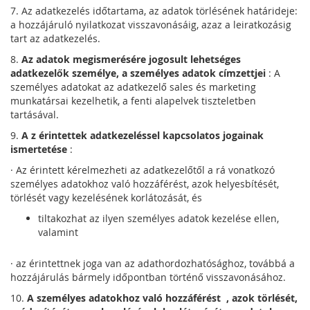
7. Az adatkezelés időtartama, az adatok törlésének határideje:
a hozzájáruló nyilatkozat visszavonásáig, azaz a leiratkozásig
tart az adatkezelés.
8.
Az adatok megismerésére jogosult lehetséges
adatkezelők személye, a személyes adatok címzettjei
: A
személyes adatokat az adatkezelő sales és marketing
munkatársai kezelhetik, a fenti alapelvek tiszteletben
tartásával.
9.
A
z érintettek adatkezeléssel kapcsolatos jogainak
ismertetése
:
· Az érintett kérelmezheti az adatkezelőtől a rá vonatkozó
személyes adatokhoz való hozzáférést, azok helyesbítését,
törlését vagy kezelésének korlátozását, és
tiltakozhat az ilyen személyes adatok kezelése ellen,
valamint
· az érintettnek joga van az adathordozhatósághoz, továbbá a
hozzájárulás bármely időpontban történő visszavonásához.
10.
A személyes adatokhoz
való hozzáférést
, azok törlését,