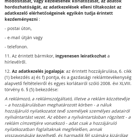
módosítását, vagy kezelésének korlátozását, az adatok
hordozhatóságát, az adatkezelések elleni tiltakozást az
adatkezelő elérhetőségeinek egyikén tudja érintett
kezdeményezni
:
- postai úton,
- e-mail útján vagy
- telefonon.
11. Az érintett bármikor,
ingyenesen leiratkozhat
a
hírlevélről.
12.
Az adatkezelés jogalapja
: az érintett hozzájárulása, 6. cikk
(1) bekezdés a) és f) pontja, és a gazdasági reklámtevékenység
alapvető feltételeiről és egyes korlátairól szóló 2008. évi XLVIII.
törvény 6. § (5) bekezdése:
A reklámozó, a reklámszolgáltató, illetve a reklám közzétevője
– a hozzájárulásban meghatározott körben - a náluk
hozzájáruló nyilatkozatot tevő személyek személyes adatairól
nyilvántartást vezet. Az ebben a nyilvántartásban rögzített - a
reklám címzettjére vonatkozó - adat csak a hozzájáruló
nyilatkozatban foglaltaknak megfelelően, annak
visszavonásáig kezelhető, és harmadik fél számára kizárólag