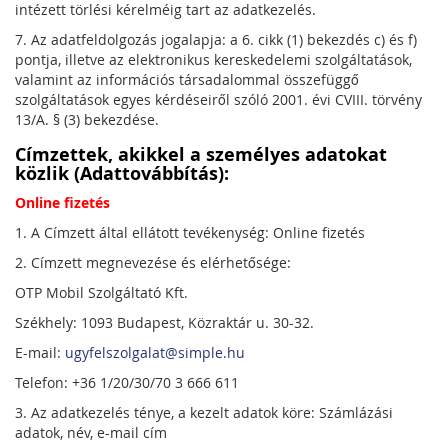
intézett törlési kérelméig tart az adatkezelés.
7. Az adatfeldolgozás jogalapja: a 6. cikk (1) bekezdés c) és f)
pontja, illetve az elektronikus kereskedelemi szolgáltatások,
valamint az információs társadalommal összefüggő
szolgáltatások egyes kérdéseiről szóló 2001. évi CVIII. törvény
13/A. § (3) bekezdése.
Címzettek, akikkel a személyes adatokat
közlik (Adattovábbítás):
Online fizetés
1. A Címzett által ellátott tevékenység: Online fizetés
2. Címzett megnevezése és elérhetősége:
OTP Mobil Szolgáltató Kft.
Székhely: 1093 Budapest, Közraktár u. 30-32.
E-mail:
ugyfelszolgalat@simple.hu
Telefon: +36 1/20/30/70 3 666 611
3. Az adatkezelés ténye, a kezelt adatok köre: Számlázási
adatok, név, e-mail cím