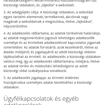
Facebook/Google+/Twitter/Pinterest/Youtube/Instagram stb.
közösségi oldalakon, és „lájkolta” a weboldalt.
3. Az adatgyűjtés célja: A közösségi oldalakon, a weboldal
egyes tartalmi elemeinek, termékeinek, akcióinak vagy
magának a weboldalnak a megosztása, illetve „lájkolása”,
népszerűsítése.
4. Az adatkezelés időtartama, az adatok törlésének határideje,
az adatok megismerésére jogosult lehetséges adatkezelők
személye és az érintettek adatkezeléssel kapcsolatos jogainak
ismertetése: Az adatok forrásáról, azok kezeléséről, illetve az
átadás módjáról, és jogalapjáról az adott közösségi oldalon
tájékozódhat az érintett. Az adatkezelés a közösségi oldalakon
valósul meg, így az adatkezelés időtartamára, módjára, illetve
az adatok törlési és módosítási lehetőségeire az adott
közösségi oldal szabályozása vonatkozik.
5. Az adatkezelés jogalapja: az érintett önkéntes
hozzájárulása személyes adatai kezeléséhez a közösségi
oldalakon.
Ügyfélkapcsolatok és egyéb