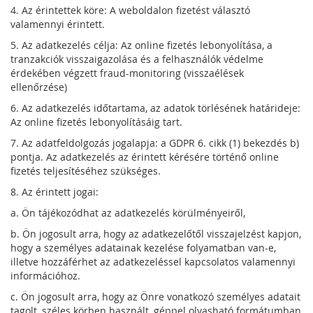
4. Az érintettek köre: A weboldalon fizetést választó
valamennyi érintett.
5. Az adatkezelés célja: Az online fizetés lebonyolítása, a
tranzakciók visszaigazolása és a felhasználók védelme
érdekében végzett fraud-monitoring (visszaélések
ellenőrzése)
6. Az adatkezelés időtartama, az adatok törlésének határideje:
Az online fizetés lebonyolításáig tart.
7. Az adatfeldolgozás jogalapja: a GDPR 6. cikk (1) bekezdés b)
pontja. Az adatkezelés az érintett kérésére történő online
fizetés teljesítéséhez szükséges.
8. Az érintett jogai:
a. Ön tájékozódhat az adatkezelés körülményeiről,
b. Ön jogosult arra, hogy az adatkezelőtől visszajelzést kapjon,
hogy a személyes adatainak kezelése folyamatban van-e,
illetve hozzáférhet az adatkezeléssel kapcsolatos valamennyi
információhoz.
c. Ön jogosult arra, hogy az Önre vonatkozó személyes adatait
tagolt, széles körben használt, géppel olvasható formátumban