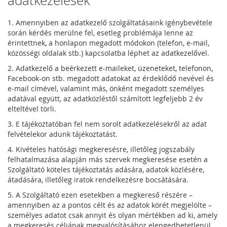
adatkezelések
1. Amennyiben az adatkezelő szolgáltatásaink igénybevétele
során kérdés merülne fel, esetleg problémája lenne az
érintettnek, a honlapon megadott módokon (telefon, e-mail,
közösségi oldalak stb.) kapcsolatba léphet az adatkezelővel.
2. Adatkezelő a beérkezett e-maileket, üzeneteket, telefonon,
Facebook-on stb. megadott adatokat az érdeklődő nevével és
e-mail címével, valamint más, önként megadott személyes
adatával együtt, az adatközléstől számított legfeljebb 2 év
elteltével törli.
3. E tájékoztatóban fel nem sorolt adatkezelésekről az adat
felvételekor adunk tájékoztatást.
4. Kivételes hatósági megkeresésre, illetőleg jogszabály
felhatalmazása alapján más szervek megkeresése esetén a
Szolgáltató köteles tájékoztatás adására, adatok közlésére,
átadására, illetőleg iratok rendelkezésre bocsátására.
5. A Szolgáltató ezen esetekben a megkereső részére –
amennyiben az a pontos célt és az adatok körét megjelölte –
személyes adatot csak annyit és olyan mértékben ad ki, amely
a megkeresés céljának megvalósításához elengedhetetlenül