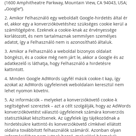
(1600 Amphitheatre Parkway, Mountain View, CA 94043, USA;
„Google“).
2. Amikor Felhasználó egy weboldalt Google-hirdetés által ér
el, akkor egy a konverziókövetéshez szükséges cookie kerül a
számítógépére. Ezeknek a cookie-knak az érvényessége
korlátozott, és nem tartalmaznak semmilyen személyes
adatot, így a Felhasználó nem is azonosítható általuk.
3. Amikor a Felhasználó a weboldal bizonyos oldalait
böngészi, és a cookie még nem járt le, akkor a Google és az
adatkezelő is láthatja, hogy Felhasználó a hirdetésre
kattintott.
4. Minden Google AdWords ügyfél másik cookie-t kap, így
azokat az AdWords ügyfeleinek weboldalain keresztül nem
lehet nyomon követni.
5. Az információk – melyeket a konverziókövető cookie-k
segítségével szereztek – azt a célt szolgálják, hogy az AdWords
konverziókövetést választó ügyfeleinek számára konverziós
statisztikákat készítsenek. Az ügyfelek így tájékozódnak a
hirdetésükre kattintó és konverziókövető címkével ellátott
oldalra továbbított felhasználók számáról. Azonban olyan