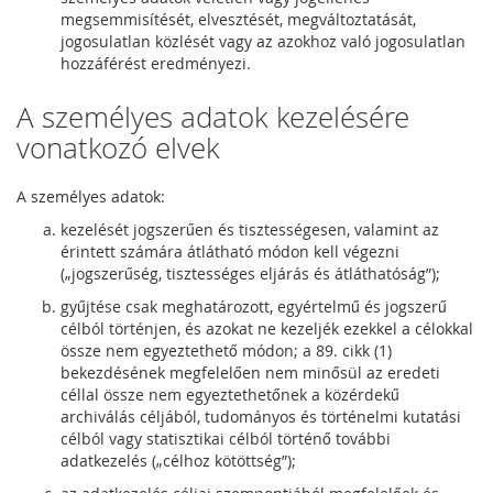
megsemmisítését, elvesztését, megváltoztatását,
jogosulatlan közlését vagy az azokhoz való jogosulatlan
hozzáférést eredményezi.
A személyes adatok kezelésére
vonatkozó elvek
A személyes adatok:
kezelését jogszerűen és tisztességesen, valamint az
érintett számára átlátható módon kell végezni
(„jogszerűség, tisztességes eljárás és átláthatóság”);
gyűjtése csak meghatározott, egyértelmű és jogszerű
célból történjen, és azokat ne kezeljék ezekkel a célokkal
össze nem egyeztethető módon; a 89. cikk (1)
bekezdésének megfelelően nem minősül az eredeti
céllal össze nem egyeztethetőnek a közérdekű
archiválás céljából, tudományos és történelmi kutatási
célból vagy statisztikai célból történő további
adatkezelés („célhoz kötöttség”);