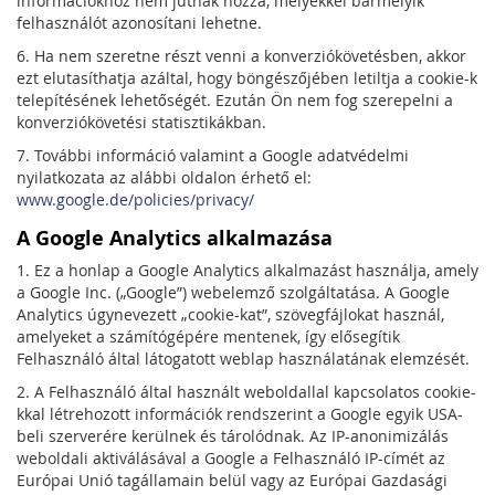
információkhoz nem jutnak hozzá, melyekkel bármelyik
felhasználót azonosítani lehetne.
6. Ha nem szeretne részt venni a konverziókövetésben, akkor
ezt elutasíthatja azáltal, hogy böngészőjében letiltja a cookie-k
telepítésének lehetőségét. Ezután Ön nem fog szerepelni a
konverziókövetési statisztikákban.
7. További információ valamint a Google adatvédelmi
nyilatkozata az alábbi oldalon érhető el:
www.google.de/policies/privacy/
A Google Analytics alkalmazása
1. Ez a honlap a Google Analytics alkalmazást használja, amely
a Google Inc. („Google”) webelemző szolgáltatása. A Google
Analytics úgynevezett „cookie-kat”, szövegfájlokat használ,
amelyeket a számítógépére mentenek, így elősegítik
Felhasználó által látogatott weblap használatának elemzését.
2. A Felhasználó által használt weboldallal kapcsolatos cookie-
kkal létrehozott információk rendszerint a Google egyik USA-
beli szerverére kerülnek és tárolódnak. Az IP-anonimizálás
weboldali aktiválásával a Google a Felhasználó IP-címét az
Európai Unió tagállamain belül vagy az Európai Gazdasági