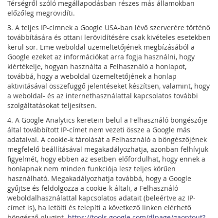
Térségről szóló megállapodásban részes más államokban
előzőleg megrövidíti.
3. A teljes IP-címnek a Google USA-ban lévő szerverére történő
továbbítására és ottani lerövidítésére csak kivételes esetekben
kerül sor. Eme weboldal üzemeltetőjének megbízásából a
Google ezeket az információkat arra fogja használni, hogy
kiértékelje, hogyan használta a Felhasználó a honlapot,
továbbá, hogy a weboldal üzemeltetőjének a honlap
aktivitásával összefüggő jelentéseket készítsen, valamint, hogy
a weboldal- és az internethasználattal kapcsolatos további
szolgáltatásokat teljesítsen.
4. A Google Analytics keretein belül a Felhasználó böngészője
által továbbított IP-címet nem vezeti össze a Google más
adataival. A cookie-k tárolását a Felhasználó a böngészőjének
megfelelő beállításával megakadályozhatja, azonban felhívjuk
figyelmét, hogy ebben az esetben előfordulhat, hogy ennek a
honlapnak nem minden funkciója lesz teljes körűen
használható. Megakadályozhatja továbbá, hogy a Google
gyűjtse és feldolgozza a cookie-k általi, a Felhasználó
weboldalhasználattal kapcsolatos adatait (beleértve az IP-
címet is), ha letölti és telepíti a következő linken elérhető
böngésző plugint.
https://tools.google.com/dlpage/gaoptout?