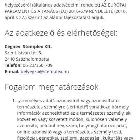
helyezéséről (általános adatvédelmi rendelet) AZ EURÓPAI
PARLAMENT ÉS A TANÁCS (EU) 2016/679 RENDELETE (2016.
április 27.) szerint az alábbi tájékoztatást adjuk.
Az adatkezelő és elérhetőségei:
Cégnév: Stemplex Kft.
Szent István tér 3.
2440 Százhalombatta
Telefon:
06-23/350-709
E-mail:
belyegzo@stemplex.hu
Fogalom meghatározások
„személyes adat”: azonosított vagy azonosítható
természetes személyre („érintett”) vonatkozó bármely
információ; azonosítható az a természetes személy, aki
közvetlen vagy közvetett módon, különösen valamely
azonosító, például név, szám, helymeghatározó adat,
online azonosító vagy a természetes személy testi,
fiziológiai, genetikai, szellemi, gazdasági, kulturális vagy