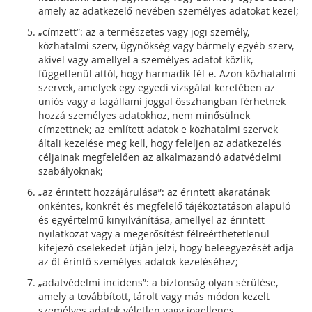
amely az adatkezelő nevében személyes adatokat kezel;
„címzett”: az a természetes vagy jogi személy,
közhatalmi szerv, ügynökség vagy bármely egyéb szerv,
akivel vagy amellyel a személyes adatot közlik,
függetlenül attól, hogy harmadik fél-e. Azon közhatalmi
szervek, amelyek egy egyedi vizsgálat keretében az
uniós vagy a tagállami joggal összhangban férhetnek
hozzá személyes adatokhoz, nem minősülnek
címzettnek; az említett adatok e közhatalmi szervek
általi kezelése meg kell, hogy feleljen az adatkezelés
céljainak megfelelően az alkalmazandó adatvédelmi
szabályoknak;
„az érintett hozzájárulása”: az érintett akaratának
önkéntes, konkrét és megfelelő tájékoztatáson alapuló
és egyértelmű kinyilvánítása, amellyel az érintett
nyilatkozat vagy a megerősítést félreérthetetlenül
kifejező cselekedet útján jelzi, hogy beleegyezését adja
az őt érintő személyes adatok kezeléséhez;
„adatvédelmi incidens”: a biztonság olyan sérülése,
amely a továbbított, tárolt vagy más módon kezelt
személyes adatok véletlen vagy jogellenes