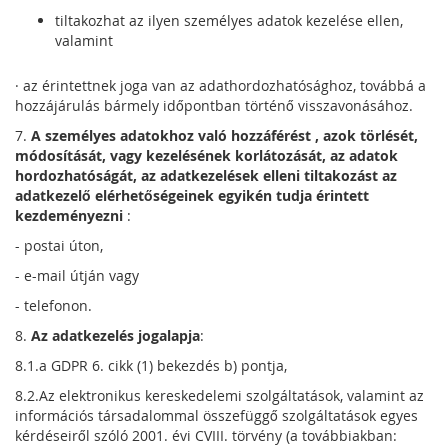
tiltakozhat az ilyen személyes adatok kezelése ellen,
valamint
· az érintettnek joga van az adathordozhatósághoz, továbbá a
hozzájárulás bármely időpontban történő visszavonásához.
7.
A személyes adatokhoz
való hozzáférést
, azok törlését,
módosítását, vagy kezelésének korlátozását, az adatok
hordozhatóságát, az adatkezelések elleni tiltakozást az
adatkezelő elérhetőségeinek egyikén tudja érintett
kezdeményezni
:
- postai úton,
- e-mail útján vagy
- telefonon.
8.
Az adatkezelés jogalapja
:
8.1.a GDPR 6. cikk (1) bekezdés b) pontja,
8.2.Az elektronikus kereskedelemi szolgáltatások, valamint az
információs társadalommal összefüggő szolgáltatások egyes
kérdéseiről szóló 2001. évi CVIII. törvény (a továbbiakban: