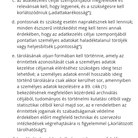
az adatkezelés céljai szempontjából megfelelőek és
relevánsak kell, hogy legyenek, és a szükségesre kell
korlátozódniuk („adattakarékosság”);
pontosnak és szükség esetén naprakésznek kell lenniük;
minden észszerű intézkedést meg kell tenni annak
érdekében, hogy az adatkezelés céljai szempontjából
pontatlan személyes adatokat haladéktalanul töröljék
vagy helyesbítsék („pontosság”);
tárolásának
olyan
formában kell történnie, amely az
érintettek azonosítását csak a személyes adatok
kezelése céljainak eléréséhez szükséges ideig teszi
lehetővé; a személyes adatok ennél hosszabb ideig
történő tárolására csak akkor kerülhet sor, amennyiben
a személyes adatok kezelésére a 89. cikk (1)
bekezdésének megfelelően közérdekű archiválás
céljából, tudományos és történelmi kutatási célból vagy
statisztikai célból kerül majd sor, az e rendeletben az
érintettek jogainak és szabadságainak védelme
érdekében előírt megfelelő technikai és szervezési
intézkedések végrehajtására is figyelemmel („korlátozott
tárolhatóság”);