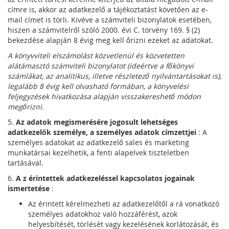
címre is, akkor az adatkezelő a tájékoztatást követően az e-
mail címet is törli. Kivéve a számviteli bizonylatok esetében,
hiszen a számvitelről szóló 2000. évi C. törvény 169. § (2)
bekezdése alapján 8 évig meg kell őrizni ezeket az adatokat.
A könyvviteli elszámolást közvetlenül és közvetetten
alátámasztó számviteli bizonylatot (ideértve a főkönyvi
számlákat, az analitikus, illetve részletező nyilvántartásokat is),
legalább 8 évig kell olvasható formában, a könyvelési
feljegyzések hivatkozása alapján visszakereshető módon
megőrizni.
5.
Az adatok megismerésére jogosult lehetséges
adatkezelők személye, a személyes adatok címzettjei
: A
személyes adatokat az adatkezelő sales és marketing
munkatársai kezelhetik, a fenti alapelvek tiszteletben
tartásával.
6.
A
z érintettek adatkezeléssel kapcsolatos jogainak
ismertetése
:
Az érintett kérelmezheti az adatkezelőtől a rá vonatkozó
személyes adatokhoz való hozzáférést, azok
helyesbítését, törlését vagy kezelésének korlátozását, és