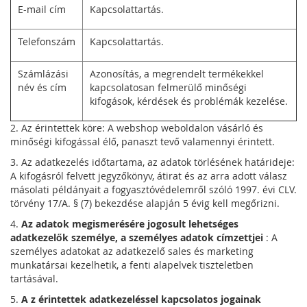
E-mail cím
Kapcsolattartás.
Telefonszám
Kapcsolattartás.
Számlázási
Azonosítás, a megrendelt termékekkel
név és cím
kapcsolatosan felmerülő minőségi
kifogások, kérdések és problémák kezelése.
2. Az érintettek köre: A webshop weboldalon vásárló és
minőségi kifogással élő, panaszt tevő valamennyi érintett.
3. Az adatkezelés időtartama, az adatok törlésének határideje:
A kifogásról felvett jegyzőkönyv, átirat és az arra adott válasz
másolati példányait a fogyasztóvédelemről szóló 1997. évi CLV.
törvény 17/A. § (7) bekezdése alapján 5 évig kell megőrizni.
4.
Az adatok megismerésére jogosult lehetséges
adatkezelők személye, a személyes adatok címzettjei
: A
személyes adatokat az adatkezelő sales és marketing
munkatársai kezelhetik, a fenti alapelvek tiszteletben
tartásával.
5.
A
z érintettek adatkezeléssel kapcsolatos jogainak