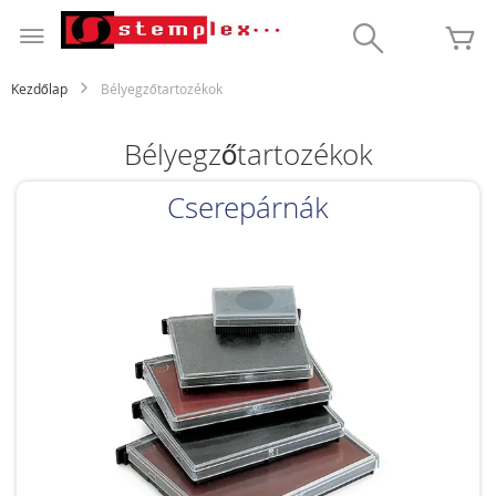
Ugrás
a
Search
K
tartalomhoz
Kezdőlap
Bélyegzőtartozékok
Bélyegzőtartozékok
Cserepárnák