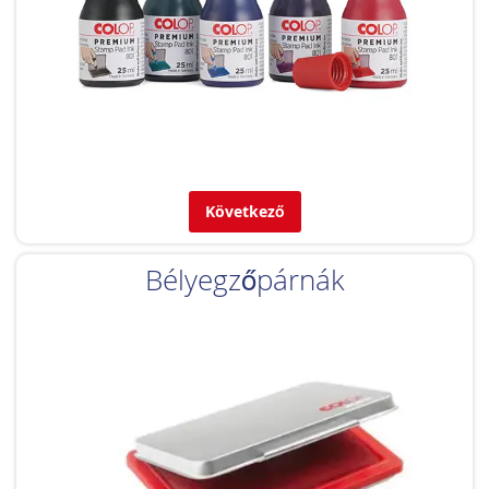
Következő
Bélyegzőpárnák