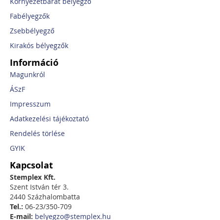
Környezetbarát bélyegző
Fabélyegzők
Zsebbélyegző
Kirakós bélyegzők
Információ
Magunkról
ÁSzF
Impresszum
Adatkezelési tájékoztató
Rendelés törlése
GYIK
Kapcsolat
Stemplex Kft.
Szent István tér 3.
2440 Százhalombatta
Tel.:
06-23/350-709
E-mail:
belyegzo@stemplex.hu